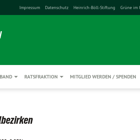
Impressum
Datenschutz
Heinrich-Böll-Stiftung
Grüne im 
N
RBAND
RATSFRAKTION
MITGLIED WERDEN / SPENDEN
lbezirken